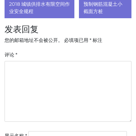
章
2018 城镇供排水有限空间作
预制钢筋混凝土小
业安全规程
截面方桩
导
发表回复
航
您的邮箱地址不会被公开。
必填项已用
*
标注
评论
*
显示名称
*