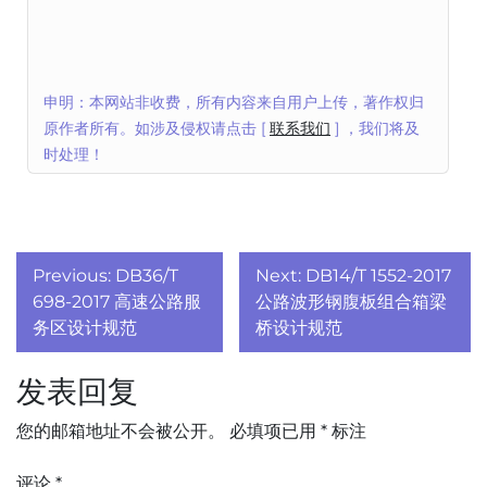
申明：本网站非收费，所有内容来自用户上传，著作权归
原作者所有。如涉及侵权请点击 [
联系我们
] ，我们将及
时处理！
文
Previous:
DB36/T
Next:
DB14/T 1552-2017
章
698-2017 高速公路服
公路波形钢腹板组合箱梁
务区设计规范
桥设计规范
导
发表回复
航
您的邮箱地址不会被公开。
必填项已用
*
标注
评论
*