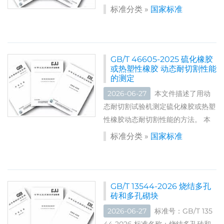
轧不等边角钢)的订货内容、尺寸、
标准分类 »
国家标准
外形、重量及允许偏差、技术要求、
试验方法、检验规则、包装、标志及
质量证明书。 本文件适用于热轧型
钢。 标准编号：GB/T...
GB/T 46605-2025 硫化橡胶
或热塑性橡胶 动态耐切割性能
的测定
2026-06-27
本文件描述了用动
态耐切割试验机测定硫化橡胶或热塑
性橡胶动态耐切割性能的方法。 本
文件适用于测定硫化橡胶或热塑性橡
标准分类 »
国家标准
胶在一定条件下受到规定刀具的动态
切割而产生磨损的性能，试验结果以
体积切割量和(或)耐切割指数来表
示。 ​ 标准号：GB/T...
GB/T 13544-2026 烧结多孔
砖和多孔砌块
2026-06-27
标准号：GB/T 135