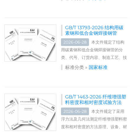
的镶玻璃构件和窗组件产品的耐火试
验。 标准号：GB/T...
GB/T 13793-2026 结构用碳
素钢和低合金钢焊接钢管
2026-06-28
本文件规定了结构
用碳素钢和低合金钢焊接钢管的分
类、代号、订货内容、制造工艺、技
术要求、试验方法、检验规则、标
标准分类 »
国家标准
志、包装和质量证明书。 本文件适
用于建筑、机械、车辆等结构用途的
直缝高频电焊(HFW)钢管、直缝埋
弧焊(SAWL)钢管和螺旋缝埋弧焊(S
GB/T 1463-2026 纤维增强塑
料密度和相对密度试验方法
AWH)钢管(以下简称“钢管”)。 标准
编号：GB/T...
2026-06-28
本文件规定了采用
浮力法及几何法测定纤维增强塑料密
度和相对密度的方法原理、设备、材