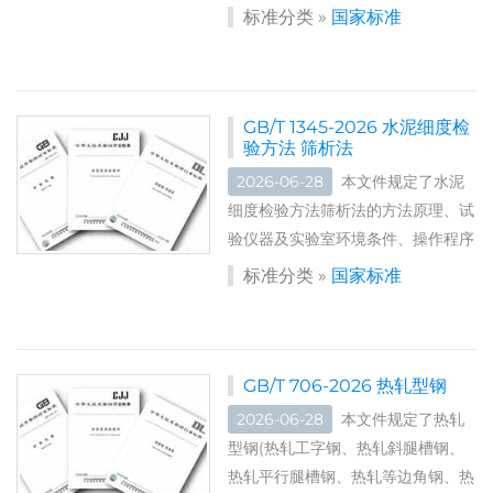
料、试样、试验步骤、计算、试验结
标准分类 »
国家标准
果和试验报告。 本文件适用于纤维
增强塑料密度和相对密度的测定。浮
力法适用于吸湿性弱的材料,几何法
适用于吸湿性强或多孔材料。浮力法
GB/T 1345-2026 水泥细度检
验方法 筛析法
中选择水作为浸渍液,适用于纤维增
强塑料密度大于1000kg/m3...
2026-06-28
本文件规定了水泥
细度检验方法筛析法的方法原理、试
验仪器及实验室环境条件、操作程序
和结果计算及处理。 本文件用于水
标准分类 »
国家标准
泥和混合材等粉状物料细度检验的筛
析方法,包括负压筛析法和水筛法。
其中负压筛析法为基准法,水筛法为
代用法,当结果有争议时,以负压筛析
GB/T 706-2026 热轧型钢
法为准。 标准编号：GB/T...
2026-06-28
本文件规定了热轧
型钢(热轧工字钢、热轧斜腿槽钢、
热轧平行腿槽钢、热轧等边角钢、热