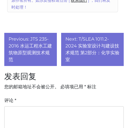
原作者所有。如涉及侵权请点击 [
联系我们
] ，我们将及
时处理！
文
Previous:
JTS 235-
Next:
T/SLEA 1011.2-
章
2016 水运工程水工建
2024 实验室设计与建设技
筑物原型观测技术规
术规范 第2部分：化学实验
导
范
室
航
发表回复
您的邮箱地址不会被公开。
必填项已用
*
标注
评论
*