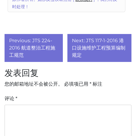
时处理！
文
Previous:
JTS 224-
Next:
JTS 117-1-2016 港
章
2016 航道整治工程施
口设施维护工程预算编制
工规范
规定
导
发表回复
航
您的邮箱地址不会被公开。
必填项已用
*
标注
评论
*