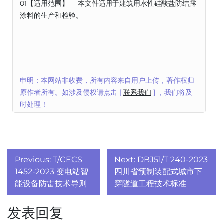
01【适用范围】 本文件适用于建筑用水性硅酸盐防结露
涂料的生产和检验。
申明：本网站非收费，所有内容来自用户上传，著作权归
原作者所有。如涉及侵权请点击 [
联系我们
] ，我们将及
时处理！
文
Previous:
T/CECS
Next:
DBJ51/T 240-2023
章
1452-2023 变电站智
四川省预制装配式城市下
能设备防雷技术导则
穿隧道工程技术标准
导
发表回复
航