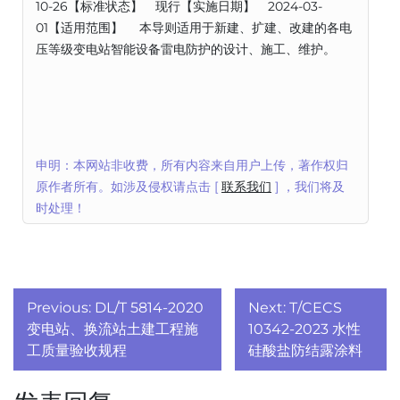
10-26【标准状态】 现行【实施日期】 2024-03-
01【适用范围】 本导则适用于新建、扩建、改建的各电
压等级变电站智能设备雷电防护的设计、施工、维护。
申明：本网站非收费，所有内容来自用户上传，著作权归
原作者所有。如涉及侵权请点击 [
联系我们
] ，我们将及
时处理！
文
Previous:
DL/T 5814-2020
Next:
T/CECS
章
变电站、换流站土建工程施
10342-2023 水性
工质量验收规程
硅酸盐防结露涂料
导