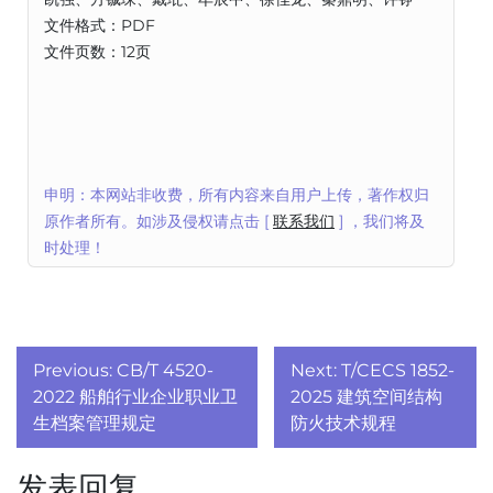
文件格式：PDF
文件页数：12页
申明：本网站非收费，所有内容来自用户上传，著作权归
原作者所有。如涉及侵权请点击 [
联系我们
] ，我们将及
时处理！
文
Previous:
CB/T 4520-
Next:
T/CECS 1852-
章
2022 船舶行业企业职业卫
2025 建筑空间结构
生档案管理规定
防火技术规程
导
发表回复
航