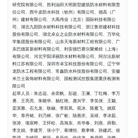
研究院有限公司、胜利油田大明新型建筑防水材料有限责
任公司、西牛皮防水科技（钦州）有限公司、德高（广
州）建材有限公司、大禹伟业（北京）国际科技有限公
司、湖北九阳防水材料科技有限公司、浙江鲁班建材科技
股份有限公司、湖北卓众之众防水材料有限公司、万华化
学集团股份有限公司、山东天海新材料工程有限公司、广
东巴德富新材料有限公司、利安德巴赛尔聚烯烃（上海）
有限公司、河北宇阳泽丽防水材料有限公司、阿尔法新材
料江苏有限公司、深圳市卓宝科技股份有限公司、辽宁华
龙防水工程有限公司、常鑫防水科技股份有限公司、安徽
米兰士装饰材料有限公司、国检测试控股集团重庆检测有
限公司
起草人员：朱志远、余奕帆、彭超、王澜、丁红梅、李万
勇、王亮亮、朱晓华、杨红艳、龚兴宇、李笑侠、王颖、
栾淇雅、石九龙、耿融、李双凤、苑冰、陈鸯飞、姚双
华、章丹铭、刘乃林、张广彬、陆善庆、吴靖、李冰茹、
张涛、项宸晔、王怀松、高旭东、肖华春、刘燕、薛勤、
李文娟、李建芳、张小宁、蒋继恒、蔡聿锋、孙建武、侯
凯强、方铖琛、戴玭、牟辰中、徐佳龙、秦鼎明、许铮