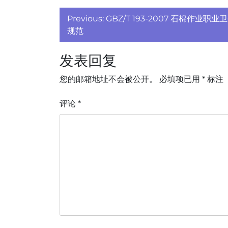
文
Previous:
GBZ/T 193-2007 石棉作业职
章
规范
导
发表回复
航
您的邮箱地址不会被公开。
必填项已用
*
标注
评论
*