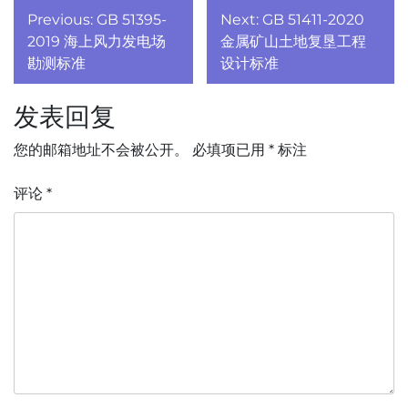
文
Previous:
GB 51395-
Next:
GB 51411-2020
章
2019 海上风力发电场
金属矿山土地复垦工程
勘测标准
设计标准
导
发表回复
航
您的邮箱地址不会被公开。
必填项已用
*
标注
评论
*