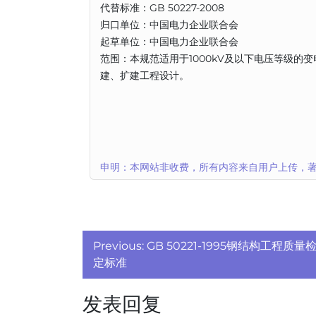
代替标准：GB 50227-2008
归口单位：中国电力企业联合会
起草单位：中国电力企业联合会
范围：本规范适用于1000kV及以下电压等级
建、扩建工程设计。
申明：本网站非收费，所有内容来自用户上传，著
文
Previous:
GB 50221-1995钢结构工程质量
章
定标准
导
发表回复