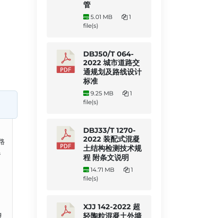
管
5.01 MB
1
file(s)
DBJ50/T 064-
2022 城市道路交
通规划及路线设计
标准
9.25 MB
1
file(s)
DBJ33/T 1270-
2022 装配式混凝
路
土结构检测技术规
器
程 附条文说明
14.71 MB
1
file(s)
XJJ 142-2022 超
g
轻陶粒混凝土外墙