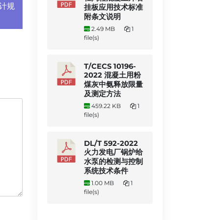
设计规
挂板应用技术标准
附条文说明
2.49 MB
1
file(s)
T/CECS 10196-
2022 混凝土用粉
煤灰中氨释放限量
及测定方法
459.22 KB
1
file(s)
DL/T 592-2022
火力发电厂锅炉给
水泵的检测与控制
系统技术条件
1.00 MB
1
file(s)