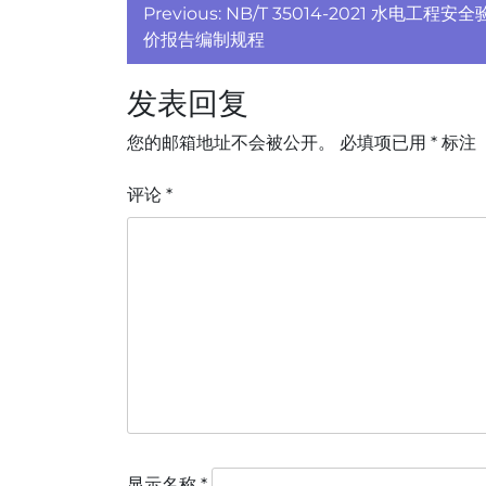
文
Previous:
NB/T 35014-2021 水电工程安
章
价报告编制规程
导
发表回复
航
您的邮箱地址不会被公开。
必填项已用
*
标注
评论
*
显示名称
*