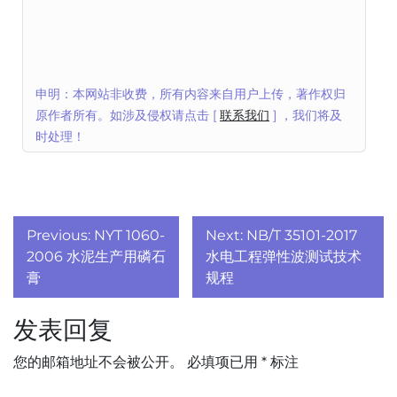
申明：本网站非收费，所有内容来自用户上传，著作权归
原作者所有。如涉及侵权请点击 [
联系我们
] ，我们将及
时处理！
文
Previous:
NYT 1060-
Next:
NB/T 35101-2017
章
2006 水泥生产用磷石
水电工程弹性波测试技术
膏
规程
导
发表回复
航
您的邮箱地址不会被公开。
必填项已用
*
标注