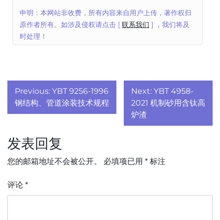
申明：本网站非收费，所有内容来自用户上传，著作权归
原作者所有。如涉及侵权请点击 [
联系我们
] ，我们将及
时处理！
文
Previous:
YBT 9256-1996
Next:
YBT 4958-
章
钢结构、管道涂装技术规程
2021 机制砂用含钛高
炉渣
导
发表回复
航
您的邮箱地址不会被公开。
必填项已用
*
标注
评论
*