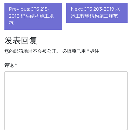
文
Previous:
JTS 215-
Next:
JTS 203-2019 水
章
2018 码头结构施工规
运工程钢结构施工规范
范
导
发表回复
航
您的邮箱地址不会被公开。
必填项已用
*
标注
评论
*