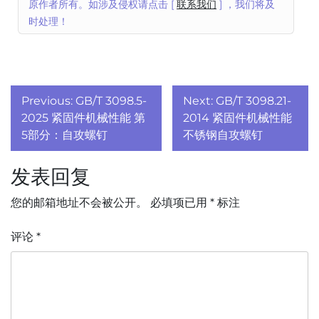
原作者所有。如涉及侵权请点击 [
联系我们
] ，我们将及
时处理！
文
Previous:
GB/T 3098.5-
Next:
GB/T 3098.21-
章
2025 紧固件机械性能 第
2014 紧固件机械性能
5部分：自攻螺钉
不锈钢自攻螺钉
导
发表回复
航
您的邮箱地址不会被公开。
必填项已用
*
标注
评论
*