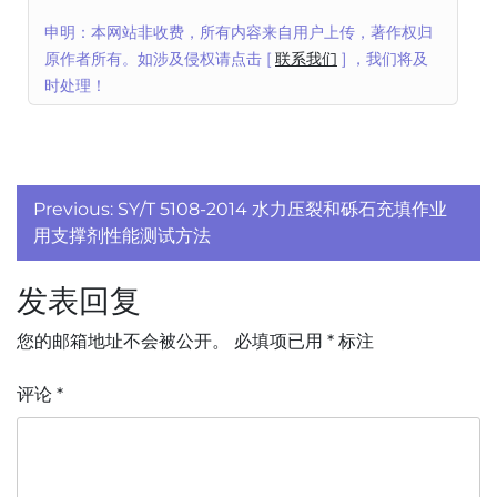
申明：本网站非收费，所有内容来自用户上传，著作权归
原作者所有。如涉及侵权请点击 [
联系我们
] ，我们将及
时处理！
文
Previous:
SY/T 5108-2014 水力压裂和砾石充填作业
章
用支撑剂性能测试方法
导
发表回复
航
您的邮箱地址不会被公开。
必填项已用
*
标注
评论
*