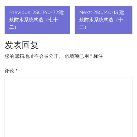
文
Previous:
25CJ40-72:建
Next:
25CJ40-13 建
章
筑防水系统构造（七十
筑防水系统构造（十
二）
三）
导
发表回复
航
您的邮箱地址不会被公开。
必填项已用
*
标注
评论
*