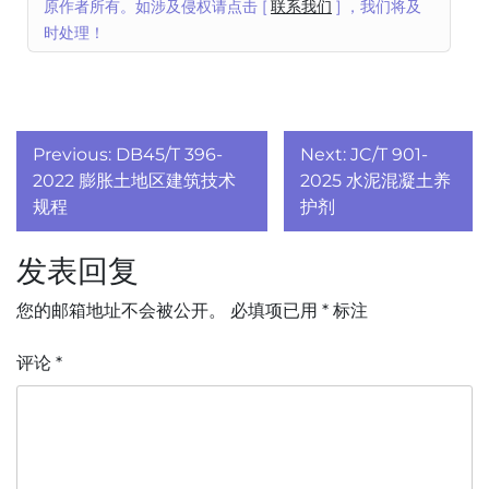
原作者所有。如涉及侵权请点击 [
联系我们
] ，我们将及
时处理！
文
Previous:
DB45/T 396-
Next:
JC/T 901-
章
2022 膨胀土地区建筑技术
2025 水泥混凝土养
规程
护剂
导
发表回复
航
您的邮箱地址不会被公开。
必填项已用
*
标注
评论
*