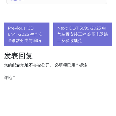
文
Previous:
GB
Next:
DL/T 5899-2025 电
章
6441-2025 生产安
气装置安装工程 高压电器施
全事故分类与编码
工及验收规范
导
发表回复
航
您的邮箱地址不会被公开。
必填项已用
*
标注
评论
*