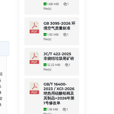
1.68 MB
1
file(s)
GB 3095-2026 环
境空气质量标准
1.92 MB
1
file(s)
JC/T 422-2025
非烧结垃圾尾矿砖
12.22 MB
1
品
file(s)
屈
场
GB/T 16400-
集
2023 / XG1-2026
修
绝热用硅酸铝棉及
其制品+2026年第
室
1号修改单
缮
1.18 MB
1
file(s)