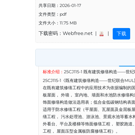
共享日期：2026-01-17
文件类型：pdf
文件大小：11.75 MB
下载密码：Webfree.net |
|
下载
标准介绍：
25CJ115-1 既有建筑修缮构造——
25CJ115-1《既有建筑修缮构造——世纪联合
在既有建筑修缮工程中的应用技术为依据编制的国
板屋面， 外墙， 室内地、墙面和水池防水修缮构
饰面修缮构造做法选用表；低合金低碳钢结构表面
适用于防水修缮工程（平屋面、瓦屋面及金屈板屋
缮工程， 污水处理池、游泳池、景观水池等蓄水
外看台、平台及楼梯等饰面修缮工程， 塑胶跑道
工程， 屋面压型金属板防腐修缮工程）。