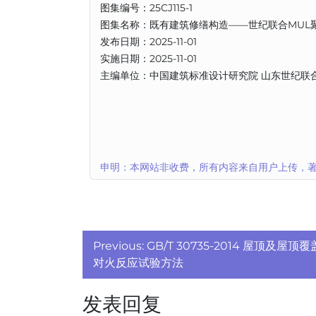
图集编号：25CJ115-1
图集名称：既有建筑修缮构造——世纪联合MUL
发布日期：2025-11-01
实施日期：2025-11-01
主编单位：中国建筑标准设计研究院 山东世纪联
申明：本网站非收费，所有内容来自用户上传，著
文
Previous:
GB/T 30735-2014 屋顶及屋
章
对火反应试验方法
导
发表回复