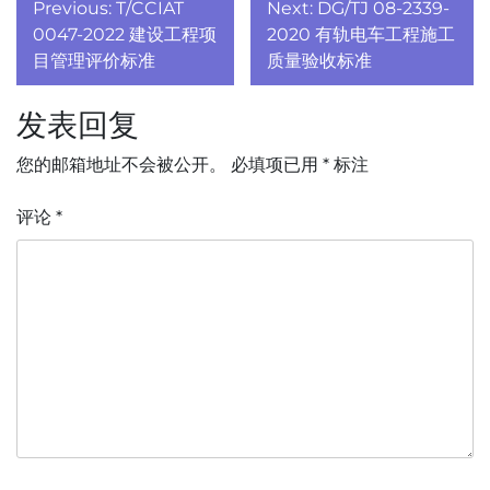
文
Previous:
T/CCIAT
Next:
DG/TJ 08-2339-
章
0047-2022 建设工程项
2020 有轨电车工程施工
目管理评价标准
质量验收标准
导
发表回复
航
您的邮箱地址不会被公开。
必填项已用
*
标注
评论
*