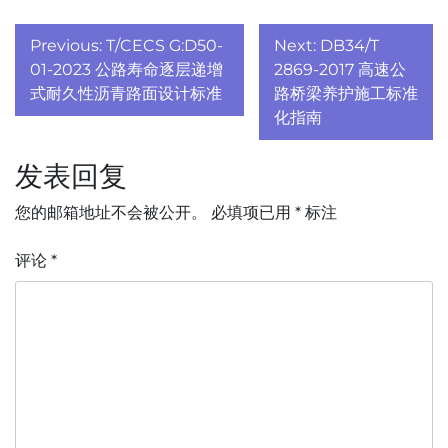
文
Previous:
T/CECS G:D50-
Next:
DB34/T
章
01-2023 公路寿命逐层递增
2869-2017 高速公
式耐久性沥青路面设计标准
路桥梁养护施工标准
导
化指南
航
发表回复
您的邮箱地址不会被公开。
必填项已用
*
标注
评论
*