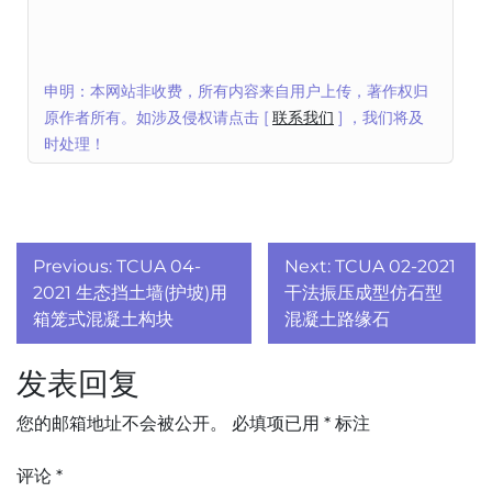
申明：本网站非收费，所有内容来自用户上传，著作权归
原作者所有。如涉及侵权请点击 [
联系我们
] ，我们将及
时处理！
文
Previous:
TCUA 04-
Next:
TCUA 02-2021
章
2021 生态挡土墙(护坡)用
干法振压成型仿石型
箱笼式混凝土构块
混凝土路缘石
导
发表回复
航
您的邮箱地址不会被公开。
必填项已用
*
标注
评论
*