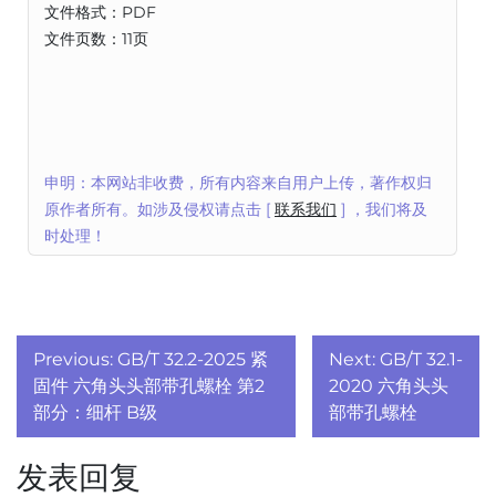
文件格式：PDF
文件页数：11页
申明：本网站非收费，所有内容来自用户上传，著作权归
原作者所有。如涉及侵权请点击 [
联系我们
] ，我们将及
时处理！
文
Previous:
GB/T 32.2-2025 紧
Next:
GB/T 32.1-
章
固件 六角头头部带孔螺栓 第2
2020 六角头头
部分：细杆 B级
部带孔螺栓
导
发表回复
航