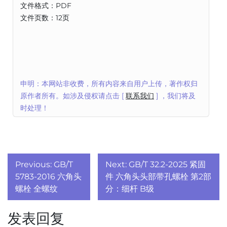
文件格式：PDF
文件页数：12页
申明：本网站非收费，所有内容来自用户上传，著作权归
原作者所有。如涉及侵权请点击 [
联系我们
] ，我们将及
时处理！
文
Previous:
GB/T
Next:
GB/T 32.2-2025 紧固
章
5783-2016 六角头
件 六角头头部带孔螺栓 第2部
螺栓 全螺纹
分：细杆 B级
导
发表回复
航