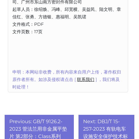
司、广州市东山南方密封件有限公司
起草人员：徐绍焕、冯峰、邱宽横、吴益民、陆文明、章
佳红、张勇、方德银、惠福明、吴凯珺
文件格式：PDF
文件页数：17页
申明：本网站非收费，所有内容来自用户上传，著作权归
原作者所有。如涉及侵权请点击 [
联系我们
] ，我们将及
时处理！
文
Previous:
GB/T 9126.2-
Next:
DBJ/T 15-
章
2023 管法兰用非金属平垫
257-2023 有轨电车
片 第2部分：Class系列
设施安全保护技术标