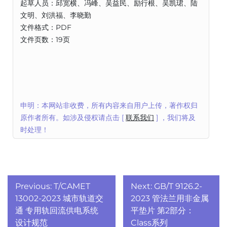
起草人员：邱宽横、冯峰、吴益民、励行根、吴凯珺、陆
文明、刘洪福、李晓勤
文件格式：PDF
文件页数：19页
申明：本网站非收费，所有内容来自用户上传，著作权归
原作者所有。如涉及侵权请点击 [
联系我们
] ，我们将及
时处理！
文
Previous:
T/CAMET
Next:
GB/T 9126.2-
章
13002-2023 城市轨道交
2023 管法兰用非金属
通 专用轨回流供电系统
平垫片 第2部分：
导
设计规范
Class系列