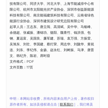
技有限公司、同济大学、河北大学、上海节能减排中心有
限公司、杭州市太阳能光伏产业协会、深圳市创益新能源
科技有限公司、南京能福建筑科技有限公司、云南省绿色
能源行业协会、深圳市建筑设计研究总院有限公司
起草人员：王志东、唐立闯、高清斌、吴中华、马银峰、
余德超、张威振、潘锦功、骆阳、魏青竹、钱洪强、包
钢、夏远富、吴国良、廉军建、苏瑞、袁万强、方振雷、
吴旭东、刘壮、李国建、蔡灯荣、周志华、刘陇华、黄祝
连、刘东、李纪伟、金扬、赵永红、刘树振、马津、唐晋
文、韩纪升、陈岩、席时葭
文件格式：PDF
文件页数：17页
申明：本网站非收费，所有内容来自用户上传，著作权归
原作者所有。如涉及侵权请点击 [
联系我们
] ，我们将及