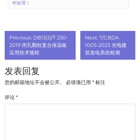
时处理！
文
Previous:
DB13(J)/T 230-
Next:
T/CBDA
章
2019 闭孔颗粒复合保温板
1005-2023 光电建
应用技术规程
筑发电系统检测
导
发表回复
航
您的邮箱地址不会被公开。
必填项已用
*
标注
评论
*