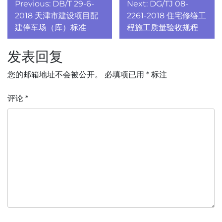
文
Previous:
DB/T 29-6-
Next:
DG/TJ 08-
章
2018 天津市建设项目配
2261-2018 住宅修缮工
建停车场（库）标准
程施工质量验收规程
导
发表回复
航
您的邮箱地址不会被公开。
必填项已用
*
标注
评论
*