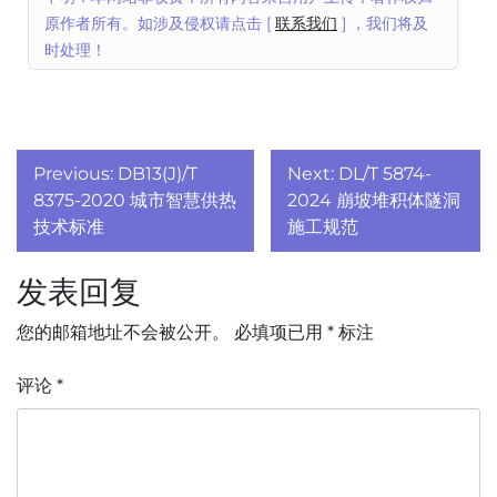
原作者所有。如涉及侵权请点击 [
联系我们
] ，我们将及
时处理！
文
Previous:
DB13(J)/T
Next:
DL/T 5874-
章
8375-2020 城市智慧供热
2024 崩坡堆积体隧洞
技术标准
施工规范
导
发表回复
航
您的邮箱地址不会被公开。
必填项已用
*
标注
评论
*