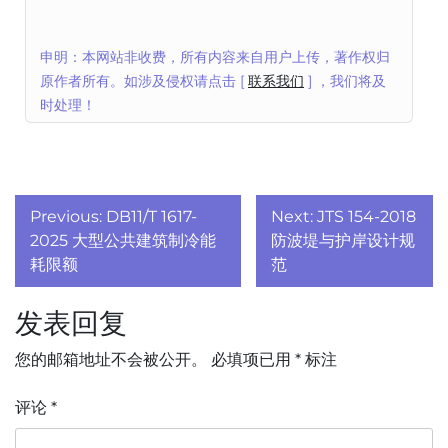
申明：本网站非收费，所有内容来自用户上传，著作权归
原作者所有。如涉及侵权请点击 [
联系我们
] ，我们将及
时处理！
文
Previous:
DB11/T 1617-
Next:
JTS 154-2018
章
2025 大型公共建筑制冷能
防波堤与护岸设计规
耗限额
范
导
发表回复
航
您的邮箱地址不会被公开。
必填项已用
*
标注
评论
*