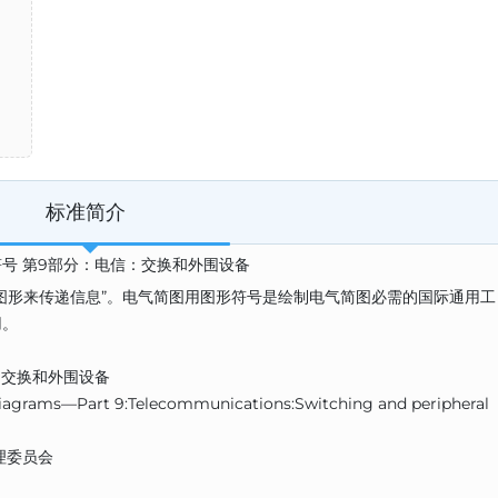
标准简介
用图形符号 第9部分：电信：交换和外围设备
图形来传递信息”。电气简图用图形符号是绘制电气简图必需的国际通用工
用。
：交换和外围设备
iagrams—Part 9:Telecommunications:Switching and peripheral
理委员会