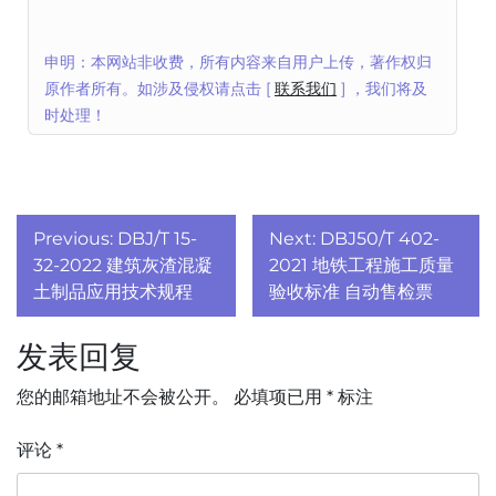
申明：本网站非收费，所有内容来自用户上传，著作权归
原作者所有。如涉及侵权请点击 [
联系我们
] ，我们将及
时处理！
文
Previous:
DBJ/T 15-
Next:
DBJ50/T 402-
章
32-2022 建筑灰渣混凝
2021 地铁工程施工质量
土制品应用技术规程
验收标准 自动售检票
导
发表回复
航
您的邮箱地址不会被公开。
必填项已用
*
标注
评论
*