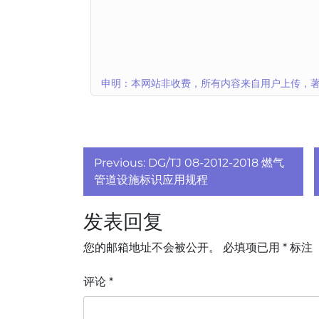
申明：本网站非收费，所有内容来自用户上传，著
文
Previous:
DG/TJ 08-2012-2018 燃气
章
管道设施标识应用规程
导
发表回复
航
您的邮箱地址不会被公开。
必填项已用
*
标注
评论
*