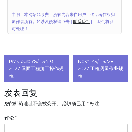
申明：本网站非收费，所有内容来自用户上传，著作权归
原作者所有。如涉及侵权请点击 [
联系我们
] ，我们将及
时处理！
文
Previous:
YS/T 5410-
Next:
YS/T 5228-
章
2022 屋面工程施工操作规
2022 工程测量作业规
程
程
导
发表回复
航
您的邮箱地址不会被公开。
必填项已用
*
标注
评论
*