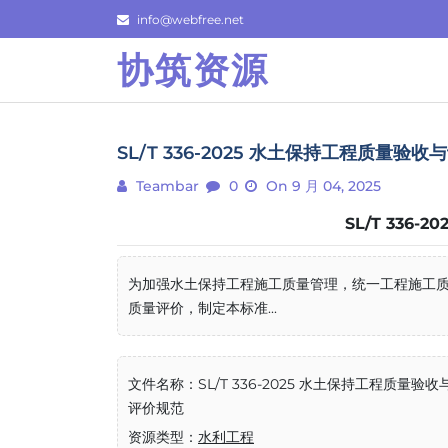
Skip
info@webfree.net
to
协筑资源
content
SL/T 336-2025 水土保持工程质量验
Teambar
0
On 9 月 04, 2025
SL/T 336
为加强⽔⼟保持⼯程施⼯质量管理，统⼀⼯程施⼯
质量评价，制定本标准...
文件名称：SL/T 336-2025 水土保持工程质量验收
评价规范
资源类型：
水利工程