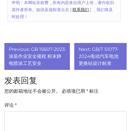
申明：本网站非收费，所有内容来自用户上传，著作权归
原作者所有。如涉及侵权请点击 [
联系我们
] ，我们将及
时处理！
文
Previous:
GB 15607-2023
Next:
GB/T 51077-
章
涂装作业安全规程 粉末静
2024电动汽车电池
电喷涂工艺安全
更换站设计标准
导
发表回复
航
您的邮箱地址不会被公开。
必填项已用
*
标注
评论
*