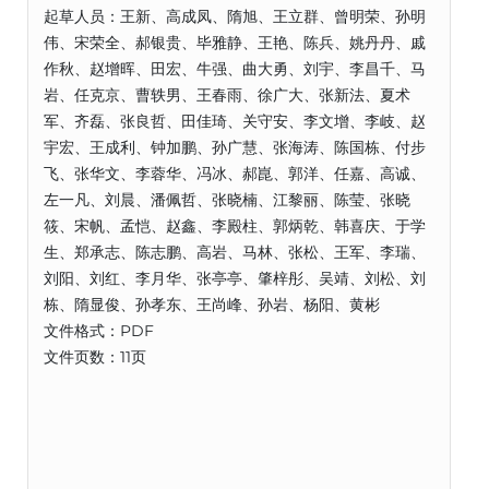
起草人员：王新、高成凤、隋旭、王立群、曾明荣、孙明
伟、宋荣全、郝银贵、毕雅静、王艳、陈兵、姚丹丹、戚
作秋、赵增晖、田宏、牛强、曲大勇、刘宇、李昌千、马
岩、任克京、曹轶男、王春雨、徐广大、张新法、夏术
军、齐磊、张良哲、田佳琦、关守安、李文增、李岐、赵
宇宏、王成利、钟加鹏、孙广慧、张海涛、陈国栋、付步
飞、张华文、李蓉华、冯冰、郝崑、郭洋、任嘉、高诚、
左一凡、刘晨、潘佩哲、张晓楠、江黎丽、陈莹、张晓
筱、宋帆、孟恺、赵鑫、李殿柱、郭炳乾、韩喜庆、于学
生、郑承志、陈志鹏、高岩、马林、张松、王军、李瑞、
刘阳、刘红、李月华、张亭亭、肇梓彤、吴靖、刘松、刘
栋、隋显俊、孙孝东、王尚峰、孙岩、杨阳、黄彬
文件格式：PDF
文件页数：11页