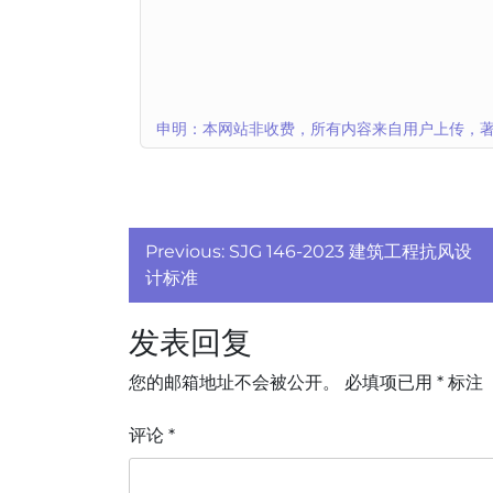
申明：本网站非收费，所有内容来自用户上传，著
文
Previous:
SJG 146-2023 建筑工程抗风设
章
计标准
导
发表回复
航
您的邮箱地址不会被公开。
必填项已用
*
标注
评论
*