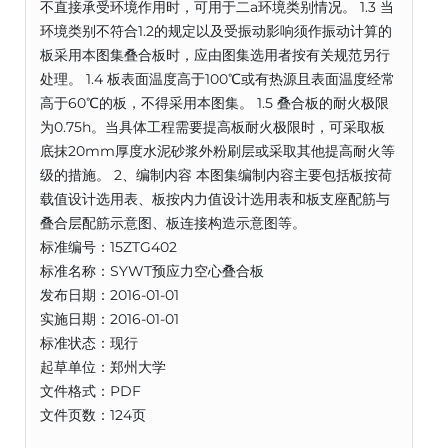
不直接承受环境作用时，可用于二a环境类别情况。 1.3 当
环境类别不符合1.2的规定以及受振动影响须作振动计算的
板采用本图集叠合板时，应由图集选用者按有关规范另行
处理。 1.4 板表面温度高于100℃或有热源且表面温度经常
高于60℃的板，不得采用本图集。 1.5 叠合板的耐火极限
为0.75h。当具体工程需要提高板耐火极限时，可采取板
底抹20mm厚度水泥砂浆外粉刷层或采取其他提高耐火等
级的措施。 2、编制内容 本图集编制内容主要包括板按荷
载值设计选用表、板按内力值设计选用表和板支座配筋与
叠合层配筋示意图、板连接构造示意图等。
标准编号：15ZTG402
标准名称：SYWT预应力空心叠合板
发布日期：2016-01-01
实施日期：2016-01-01
标准状态：现行
起草单位：郑州大学
文件格式：PDF
文件页数：124页