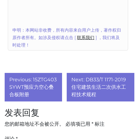
申明：本网站非收费，所有内容来自用户上传，著作权归
原作者所有。如涉及侵权请点击 [
联系我们
] ，我们将及
时处理！
文
Previous:
15ZTG403
Next:
DB33/T 1171-2019
章
SYWT预应力空心叠
住宅建筑生活二次供水工
合板附册
程技术规程
导
发表回复
航
您的邮箱地址不会被公开。
必填项已用
*
标注
评论
*