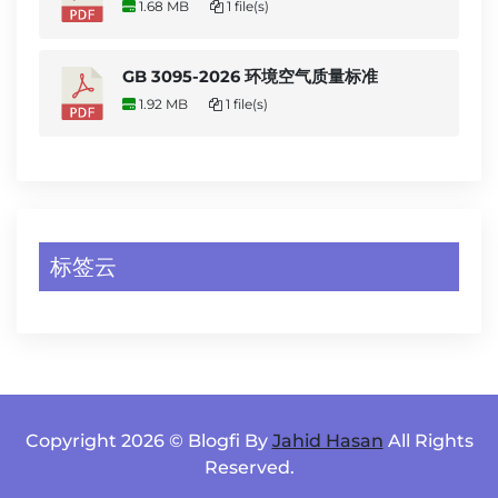
1.68 MB
1 file(s)
GB 3095-2026 环境空气质量标准
1.92 MB
1 file(s)
标签云
Copyright 2026 © Blogfi By
Jahid Hasan
All Rights
Reserved.