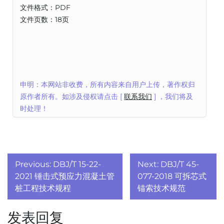
文件格式：PDF
文件页数：18页
申明：本网站非收费，所有内容来自用户上传，著作权归
原作者所有。如涉及侵权请点击 [
联系我们
] ，我们将及
时处理！
文
Previous:
DBJ/T 15-22-
Next:
DBJ/T 45-
章
2021 锤击式预应力混凝土管
077-2018 可拆芯式
桩工程技术规程
锚索技术规范
导
发表回复
航