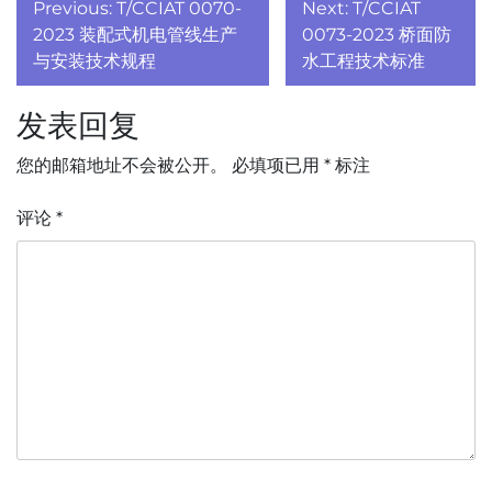
文
Previous:
T/CCIAT 0070-
Next:
T/CCIAT
章
2023 装配式机电管线生产
0073-2023 桥面防
与安装技术规程
水工程技术标准
导
发表回复
航
您的邮箱地址不会被公开。
必填项已用
*
标注
评论
*