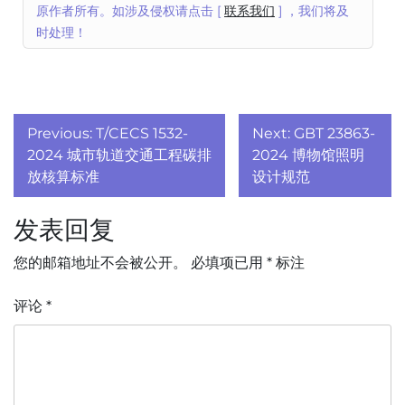
原作者所有。如涉及侵权请点击 [
联系我们
] ，我们将及
时处理！
文
Previous:
T/CECS 1532-
Next:
GBT 23863-
章
2024 城市轨道交通工程碳排
2024 博物馆照明
放核算标准
设计规范
导
发表回复
航
您的邮箱地址不会被公开。
必填项已用
*
标注
评论
*