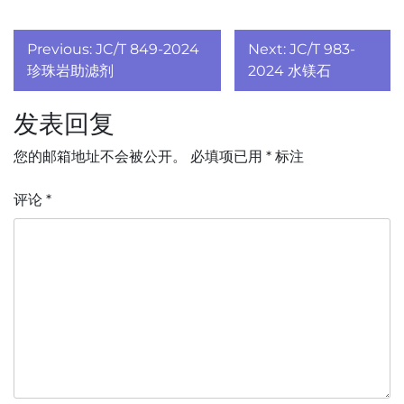
文
Previous:
JC/T 849-2024
Next:
JC/T 983-
章
珍珠岩助滤剂
2024 水镁石
导
发表回复
航
您的邮箱地址不会被公开。
必填项已用
*
标注
评论
*