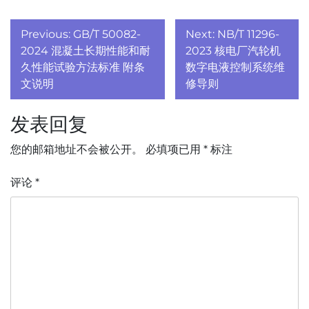
文
Previous:
GB/T 50082-
Next:
NB/T 11296-
章
2024 混凝土长期性能和耐
2023 核电厂汽轮机
久性能试验方法标准 附条
数字电液控制系统维
导
文说明
修导则
航
发表回复
您的邮箱地址不会被公开。
必填项已用
*
标注
评论
*