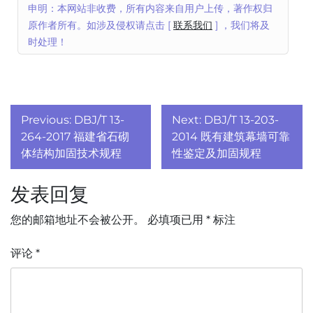
申明：本网站非收费，所有内容来自用户上传，著作权归
原作者所有。如涉及侵权请点击 [
联系我们
] ，我们将及
时处理！
文
Previous:
DBJ/T 13-
Next:
DBJ/T 13-203-
章
264-2017 福建省石砌
2014 既有建筑幕墙可靠
体结构加固技术规程
性鉴定及加固规程
导
发表回复
航
您的邮箱地址不会被公开。
必填项已用
*
标注
评论
*