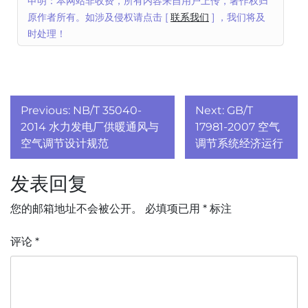
申明：本网站非收费，所有内容来自用户上传，著作权归
原作者所有。如涉及侵权请点击 [
联系我们
] ，我们将及
时处理！
文
Previous:
NB/T 35040-
Next:
GB/T
章
2014 水力发电厂供暖通风与
17981-2007 空气
空气调节设计规范
调节系统经济运行
导
发表回复
航
您的邮箱地址不会被公开。
必填项已用
*
标注
评论
*