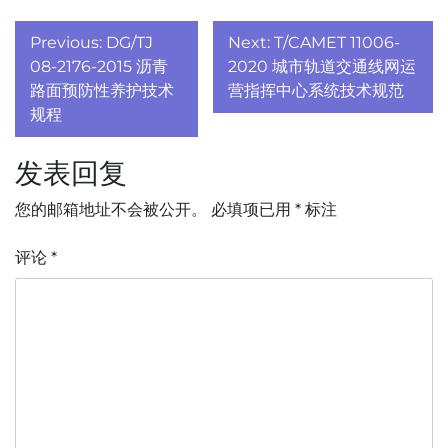
文
Previous:
DG/TJ
Next:
T/CAMET 11006-
章
08-2176-2015 沥青
2020 城市轨道交通线网运
路面预防性养护技术
营指挥中心系统技术规范
导
规程
航
发表回复
您的邮箱地址不会被公开。
必填项已用
*
标注
评论
*