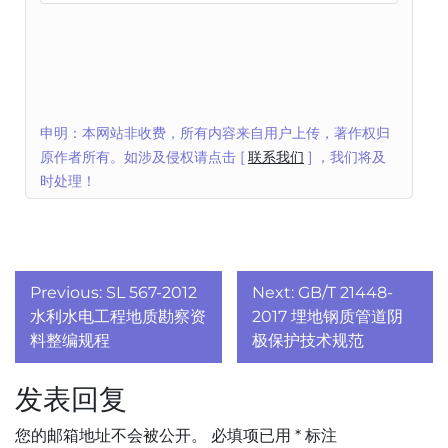
申明：本网站非收费，所有内容来自用户上传，著作权归
原作者所有。如涉及侵权请点击 [
联系我们
] ，我们将及
时处理！
文
Previous:
SL 567-2012
Next:
GB/T 21448-
章
水利水电工程地质勘察资
2017 埋地钢质管道阴
料整编规程
极保护技术规范
导
发表回复
航
您的邮箱地址不会被公开。
必填项已用
*
标注